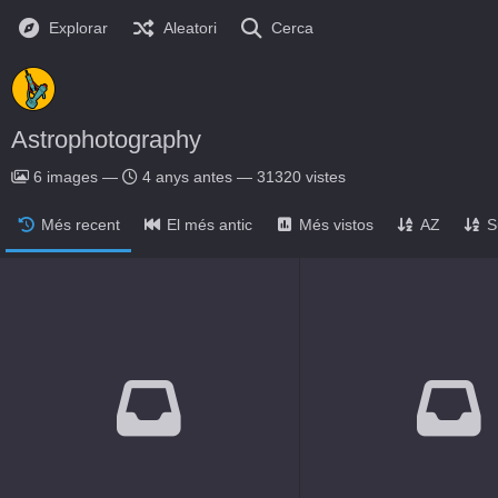
Explorar
Aleatori
Cerca
Astrophotography
6
images
—
4 anys antes
—
31320 vistes
Més recent
El més antic
Més vistos
AZ
S